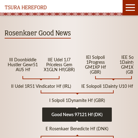
TSURA HEREFORD
Rosenkaer Good News
IEI Solpoli
IEE Solpo
III Doonbiddle
IIE Udel 1J7
1Progress
1Dainty 
Hustler Gewr51
Priceless Gem
GM1XP Hf
GM1XP 
AUS Hf
X1GLN Hf(GBR)
(GBR)
(GBR)
II Udel 1R51 Vindicator Hf (IRL)
IE Solopoli 1Dainty U10 Hf (
I Solpoli 1Dynamite Hf (GBR)
Good News 97121 Hf (DK)
E Rosenkaer Benedicte Hf (DNK)