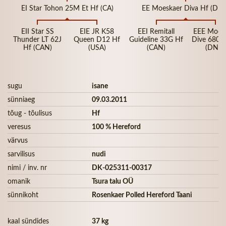
EI Star Tohon 25M Et Hf (CA)
EE Moeskaer Diva Hf (DN
EII Star SS
EIE JR K58
EEI Remitall
EEE Moes
Thunder LT 62J
Queen D12 Hf
Guideline 33G Hf
Dive 680-E
Hf (CAN)
(USA)
(CAN)
(DNK)
sugu
isane
sünniaeg
09.03.2011
tõug - tõulisus
Hf
veresus
100 % Hereford
värvus
sarvilisus
nudi
nimi / inv. nr
DK-025311-00317
omanik
Tsura talu OÜ
sünnikoht
Rosenkaer Polled Hereford Taani
kaal sündides
37 kg