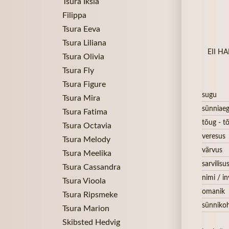
Tsura Iksia
Filippa
Tsura Eeva
Tsura Liliana
EII HA
Tsura Olivia
Tsura Fly
Tsura Figure
sugu
Tsura Mira
sünniae
Tsura Fatima
tõug - tõ
Tsura Octavia
veresus
Tsura Melody
värvus
Tsura Meelika
sarvilisu
Tsura Cassandra
nimi / in
Tsura Vioola
omanik
Tsura Ripsmeke
sünniko
Tsura Marion
Skibsted Hedvig