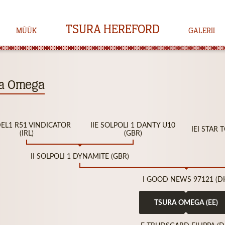
TSURA HEREFORD
MÜÜK
GALERII
a Omega
UDEL1 R51 VINDICATOR
IIE SOLPOLI 1 DANTY U10
IEI STAR 
(IRL)
(GBR)
II SOLPOLI 1 DYNAMITE (GBR)
I GOOD NEWS 97121 (D
TSURA OMEGA (EE)