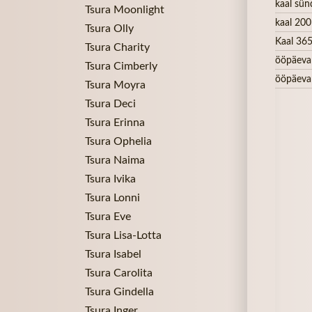
kaal sün
Tsura Moonlight
kaal 200
Tsura Olly
Kaal 365
Tsura Charity
ööpäeva
Tsura Cimberly
ööpäeva
Tsura Moyra
Tsura Deci
Tsura Erinna
Tsura Ophelia
Tsura Naima
Tsura Ivika
Tsura Lonni
Tsura Eve
Tsura Lisa-Lotta
Tsura Isabel
Tsura Carolita
Tsura Gindella
Tsura Inger