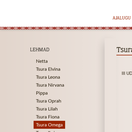
AJALUGU
Tsur
LEHMAD
Netta
Tsura Elvina
III 
Tsura Leona
Tsura Nirvana
Pippa
Tsura Oprah
Tsura Lilah
Tsura Fiona
Tsura Omega