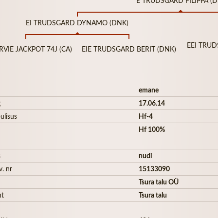
E TRUDSGARD FILIPPA (D
EI TRUDSGARD DYNAMO (DNK)
EEI TRU
RVIE JACKPOT 74J (CA)
EIE TRUDSGARD BERIT (DNK)
emane
g
17.06.14
ulisus
Hf-4
Hf 100%
s
nudi
v. nr
15133090
Tsura talu OÜ
ht
Tsura talu