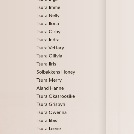
Tsura Imme
Tsura Nelly
Tsura Ilona
Tsura Girby
Tsura Indra
Tsura Vettary
Tsura Oliivia
Tsura Iiris
Solbakkens Honey
Tsura Merry
Aland Hanne
Tsura Okasroosike
Tsura Grisbyn
Tsura Owenna
Tsura Iibis
Tsura Leene