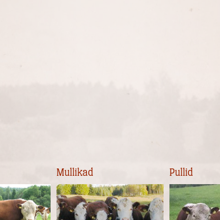
Mullikad
Pullid