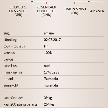
SOLPOLI 1
ROSENKAER
CIMON 97053
DYNAMITE
BENEDICTE
AMANDA P 
(DK)
(GBR)
(DNK)
sugu
emane
sünniaeg
02.07.2017
tõug - tõulisus
Hf
veresus
100%
värvus
sarvilisus
nudi
nimi / inv. nr
17495233
omanik
Tsura talu
sünnikoht
Tsura talu
kaal sündides
39 kg
kaal 200 päeva pärasts
264 kg