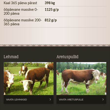
Kaal 365 päeva pärast
398 kg
ööpäevane massiive 0-
1125 g/p
200 päeva
ööpäevane massiive 200-
812 g/p
365 päeva
Lehmad
Aretuspullid
VAATA LEHMASID
VAATA ARETUSPULLE