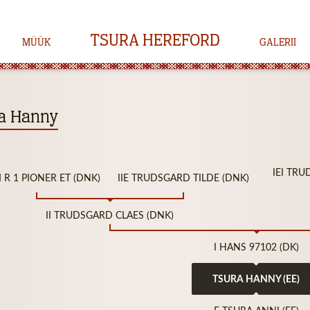
TSURA HEREFORD
MÜÜK
GALERII
a Hanny
IEI TR
 M R 1 PIONER ET (DNK)
IIE TRUDSGARD TILDE (DNK)
II TRUDSGARD CLAES (DNK)
I HANS 97102 (DK)
TSURA HANNY (EE)