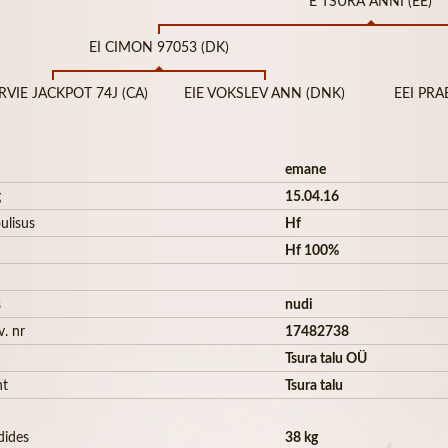
E TSURA ANNI (EE)
EI CIMON 97053 (DK)
RVIE JACKPOT 74J (CA)
EIE VOKSLEV ANN (DNK)
EEI PRA
emane
g
15.04.16
ulisus
Hf
Hf 100%
s
nudi
v. nr
17482738
Tsura talu OÜ
ht
Tsura talu
dides
38 kg