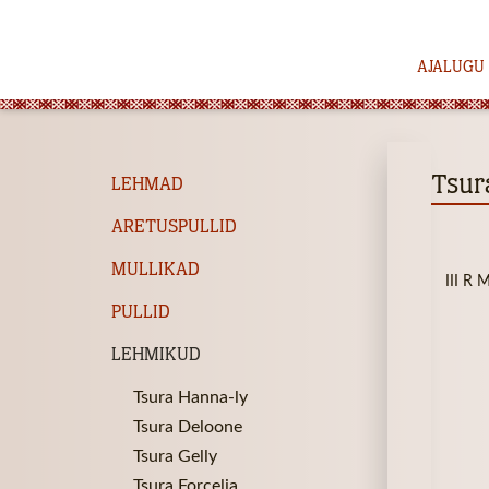
AJALUGU
Tsur
LEHMAD
ARETUSPULLID
MULLIKAD
III R
PULLID
LEHMIKUD
Tsura Hanna-ly
Tsura Deloone
Tsura Gelly
Tsura Forcelia