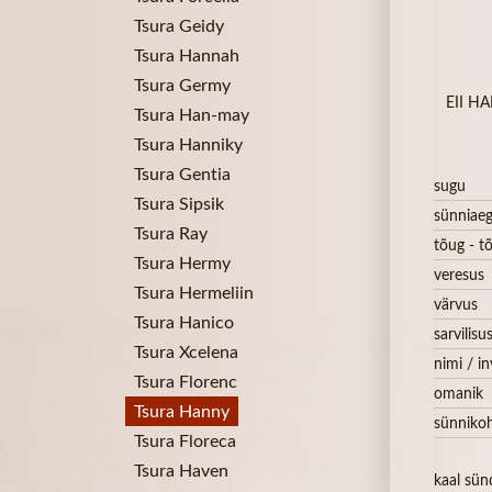
Tsura Geidy
Tsura Hannah
Tsura Germy
EII HA
Tsura Han-may
Tsura Hanniky
Tsura Gentia
sugu
Tsura Sipsik
sünniae
Tsura Ray
tõug - tõ
Tsura Hermy
veresus
Tsura Hermeliin
värvus
Tsura Hanico
sarvilisu
Tsura Xcelena
nimi / in
Tsura Florenc
omanik
Tsura Hanny
sünniko
Tsura Floreca
Tsura Haven
kaal sün