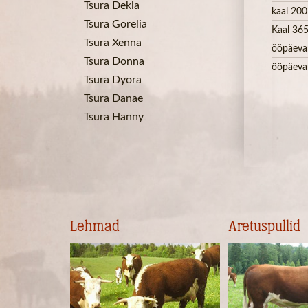
Tsura Dekla
kaal 200
Tsura Gorelia
Kaal 365
Tsura Xenna
ööpäeva
Tsura Donna
ööpäeva
Tsura Dyora
Tsura Danae
Tsura Hanny
Lehmad
Aretuspullid