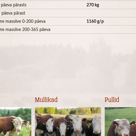
 päeva pärasts
270 kg
 päeva pärast
ne massiive 0-200 päeva
1160 g/p
ne massiive 200-365 päeva
Mullikad
Pullid