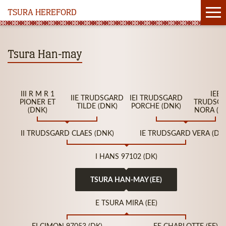
TSURA HEREFORD
Tsura Han-may
III R M R 1
IEE
IIE TRUDSGARD
IEI TRUDSGARD
PIONER ET
TRUDSG
TILDE (DNK)
PORCHE (DNK)
(DNK)
NORA (D
II TRUDSGARD CLAES (DNK)
IE TRUDSGARD VERA (DN
I HANS 97102 (DK)
TSURA HAN-MAY (EE)
E TSURA MIRA (EE)
EI CIMON 97053 (DK)
EE CHARLOTTE (EE)