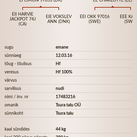
EII HARVIE
EIE VOKSLEV
EEI OKK 97016
EEE KAL
JACKPOT 74J
ANN (DNK)
(SWE)
(SWE)
(CA)
sugu
emane
sünniaeg
12.03.16
tõug - tõulisus
Hf
veresus
Hf 100%
värvus
sarvilisus
nudi
nimi / inv. nr
17483216
omanik
Tsura talu OÜ
sünnikoht
Tsura talu
kaal sündides
44 kg