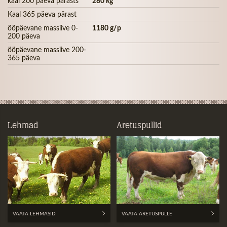
kaal 200 päeva pärasts
280 kg
Kaal 365 päeva pärast
ööpäevane massiive 0-
1180 g/p
200 päeva
ööpäevane massiive 200-
365 päeva
Lehmad
Aretuspullid
VAATA LEHMASID
VAATA ARETUSPULLE