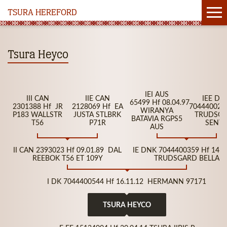
TSURA HEREFORD
Tsura Heyco
IEI AUS
III CAN
IIE CAN
IEE DN
65499 Hf 08.04.97
2301388 Hf JR
2128069 Hf EA
7044400233
WIRANYA
P183 WALLSTR
JUSTA STLBRK
TRUDSG
BATAVIA RGPS5
T56
P71R
SENTA
AUS
II CAN 2393023 Hf 09.01.89 DAL
IE DNK 7044400359 Hf 14.0
REEBOK T56 ET 109Y
TRUDSGARD BELLA
I DK 7044400544 Hf 16.11.12 HERMANN 97171
TSURA HEYCO