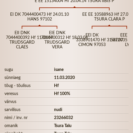
E EE 15134004 Hf 20.04.14 TSURA IIBIS P
EI DK 7044400473 Hf 24.01.10
EE EE 10588963 Hf 27.07.
HANS 97102
TSURA CLARA P
EII DNK
EIE DNK
EEI DK
EEE E
7044400392 Hf 11.01.07
7044400312 Hf 18.03.04
3338901470 Hf 31.01.07
5672035 Hf
TRUDSGARD
TRUDSGARD
CIMON 97053
LY
CLAES
VERA
sugu
isane
sünniaeg
11.03.2020
tõug - tõulisus
Hf
veresus
Hf 100%
värvus
sarvilisus
nudi
nimi / inv. nr
23266032
omanik
Tsura Talu