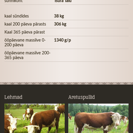
sünnikoht
Tsura Talu
kaal sündides
38 kg
kaal 200 päeva pärasts
306 kg
Kaal 365 päeva pärast
ööpäevane massiive 0-
1340 g/p
200 päeva
ööpäevane massiive 200-
365 päeva
Lehmad
Aretuspullid