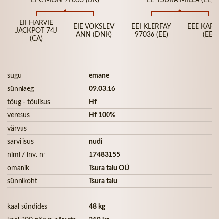
EII HARVIE
EIE VOKSLEV
EEI KLERFAY
EEE KAR
JACKPOT 74J
ANN (DNK)
97036 (EE)
(EE)
(CA)
sugu
emane
sünniaeg
09.03.16
tõug - tõulisus
Hf
veresus
Hf 100%
värvus
sarvilisus
nudi
nimi / inv. nr
17483155
omanik
Tsura talu OÜ
sünnikoht
Tsura talu
kaal sündides
48 kg