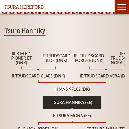
TSURA HEREFORD
Tsura Hanniky
III R M R 1
IEE
IIE TRUDSGARD
IEI TRUDSGARD
PIONER ET
TRUDSG
TILDE (DNK)
PORCHE (DNK)
(DNK)
NORA (D
II TRUDSGARD CLAES (DNK)
IE TRUDSGARD VERA (DN
I HANS 97102 (DK)
TSURA HANNIKY (EE)
E TSURA MONA (EE)
EI CIMON 97053 (DK)
EE TSURA MILLA (EE)