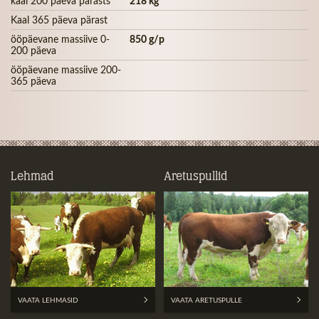
kaal 200 päeva pärasts
218 kg
Kaal 365 päeva pärast
ööpäevane massiive 0-
850 g/p
200 päeva
ööpäevane massiive 200-
365 päeva
Lehmad
Aretuspullid
VAATA LEHMASID
VAATA ARETUSPULLE