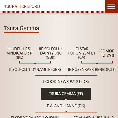
TSURA HEREFORD
Tsura Gemma
III UDEL 1 R51
IIE SOLPOLI 1
IEI STAR
IEE MOES
VINDICATOR P
DAINTY U10
TOHON 25M ET
DIVA (D
(IRL)
(GBR)
(CA)
II SOLPOLI 1 DYNAMITE (GBR)
IE ROSENKAER BENEDICTE (
I GOOD NEWS 97121 (DK)
TSURA GEMMA (EE)
E ALAND HANNE (DK)
EI SDR YDBY APOLLO (DNK)
EE ALAND 1 URSULA (DN