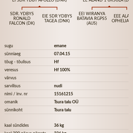
SDR. YDBYS
EEI WIRANYA
EIE SDR YDBYS
EEE ALAN
RONALD
BATAVIA RGPS5
TAGEA (DNK)
OPHELIA (
FALCON (DK)
(AUS)
sugu
emane
sünniaeg
07.04.15
tõug - tõulisus
Hf
veresus
Hf 100%
värvus
sarvilisus
nudi
nimi / inv. nr
15161215
omanik
Tsura talu OÜ
sünnikoht
Tsura talu
kaal sündides
36 kg