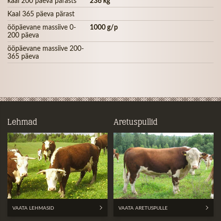
kaal 200 päeva pärasts
236 kg
Kaal 365 päeva pärast
ööpäevane massiive 0-
1000 g/p
200 päeva
ööpäevane massiive 200-
365 päeva
Lehmad
Aretuspullid
VAATA LEHMASID
VAATA ARETUSPULLE