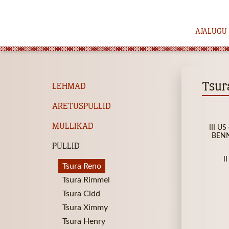
AJALUGU
Tsur
LEHMAD
ARETUSPULLID
MULLIKAD
III U
BENN
PULLID
I
Tsura Reno
Tsura Rimmel
Tsura Cidd
Tsura Ximmy
Tsura Henry