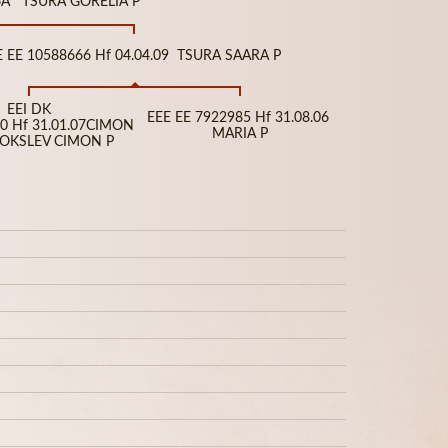
66A TSURA GORELIA P
E EE 10588666 Hf 04.04.09 TSURA SAARA P
EEI DK
EEE EE 7922985 Hf 31.08.06
0 Hf 31.01.07CIMON
MARIA P
OKSLEV CIMON P