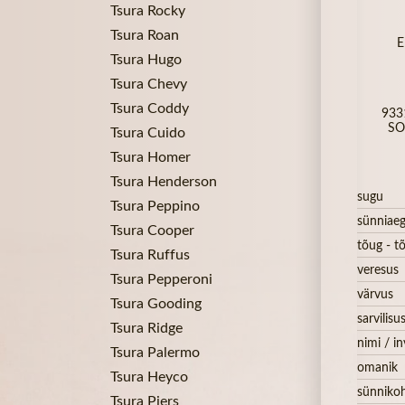
Tsura Rocky
Tsura Roan
E
Tsura Hugo
Tsura Chevy
Tsura Coddy
933
SO
Tsura Cuido
Tsura Homer
Tsura Henderson
sugu
Tsura Peppino
sünniae
Tsura Cooper
tõug - tõ
Tsura Ruffus
veresus
Tsura Pepperoni
värvus
Tsura Gooding
sarvilisu
Tsura Ridge
nimi / in
Tsura Palermo
omanik
Tsura Heyco
sünniko
Tsura Piers