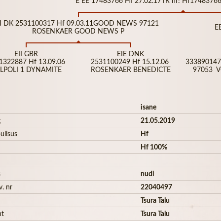
E EE 17483766 Hf 27.02.17TR nr: Hf174837
I DK 2531100317 Hf 09.03.11GOOD NEWS 97121
E
ROSENKAER GOOD NEWS P
EII GBR
EIE DNK
1322887 Hf 13.09.06
2531100249 Hf 15.12.06
333890147
LPOLI 1 DYNAMITE
ROSENKAER BENEDICTE
97053 V
isane
g
21.05.2019
ulisus
Hf
Hf 100%
s
nudi
v. nr
22040497
Tsura Talu
ht
Tsura Talu