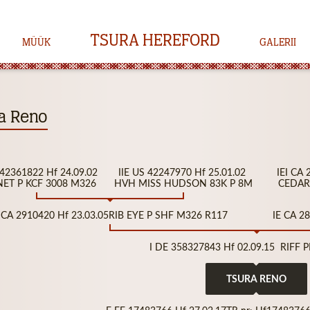
TSURA HEREFORD
MÜÜK
GALERII
a Reno
S 42361822 Hf 24.09.02
IIE US 42247970 Hf 25.01.02
IEI CA
ET P KCF 3008 M326
HVH MISS HUDSON 83K P 8M
CEDAR 
I CA 2910420 Hf 23.03.05RIB EYE P SHF M326 R117
IE CA 2
I DE 358327843 Hf 02.09.15 RIFF P
TSURA RENO