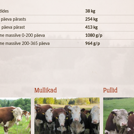
dides
38 kg
 päeva pärasts
254 kg
 päeva pärast
413 kg
ne massiive 0-200 päeva
1080 g/p
ne massiive 200-365 päeva
964 g/p
Mullikad
Pullid