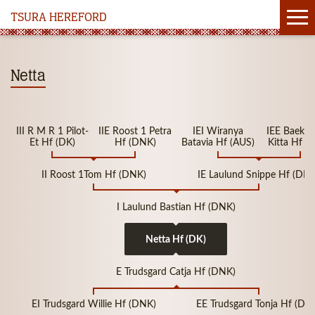
TSURA HEREFORD
Netta
III R M R 1 Pilot-
IIE Roost 1 Petra
IEI Wiranya
IEE Baekby
Et Hf (DK)
Hf (DNK)
Batavia Hf (AUS)
Kitta Hf (
II Roost 1Tom Hf (DNK)
IE Laulund Snippe Hf (DN
I Laulund Bastian Hf (DNK)
Netta Hf (DK)
E Trudsgard Catja Hf (DNK)
EI Trudsgard Willie Hf (DNK)
EE Trudsgard Tonja Hf (DN