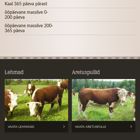
Kaal 365 päeva pärast
ööpäevane massiive 0-
200 päeva
ööpäevane massiive 200-
365 päeva
Lehmad
Aretuspullid
VAATA LEHMASID
VAATA ARETUSPULLE