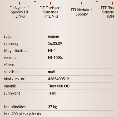
EII Nydam 1
EIE Trudsgard
EEE Truds
EEI Nydam 1
Spooky Hf
Samanda
Samanda
Spooky
(DNK)
Hf(DNK)
(DNK)
sugu
emane
sünniaeg
16.03.09
tõug - tõulisus
Hf-4
veresus
Hf-100%
värvus
sarvilisus
nudi
nimi / inv. nr
4265400512
omanik
Tsura talu OÜ
sünnikoht
Taani
kaal sündides
37 kg
kaal 200 päeva pärasts