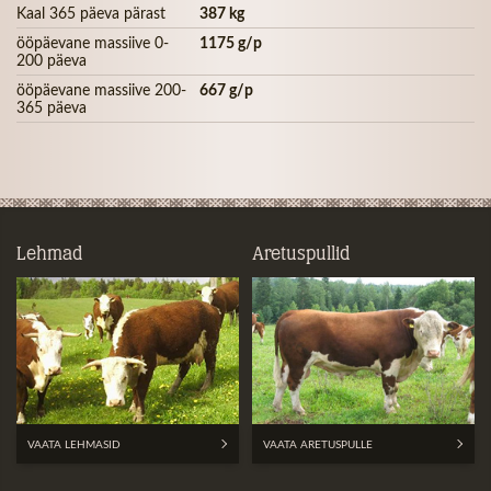
Kaal 365 päeva pärast
387 kg
ööpäevane massiive 0-
1175 g/p
200 päeva
ööpäevane massiive 200-
667 g/p
365 päeva
Lehmad
Aretuspullid
VAATA LEHMASID
VAATA ARETUSPULLE