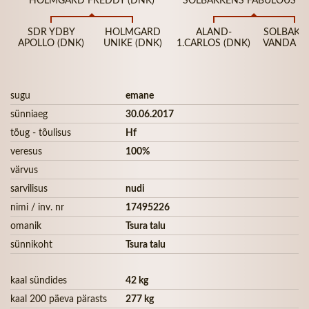
SDR YDBY
HOLMGARD
ALAND-
SOLBAKK
APOLLO (DNK)
UNIKE (DNK)
1.CARLOS (DNK)
VANDA (D
sugu
emane
sünniaeg
30.06.2017
tõug - tõulisus
Hf
veresus
100%
värvus
sarvilisus
nudi
nimi / inv. nr
17495226
omanik
Tsura talu
sünnikoht
Tsura talu
kaal sündides
42 kg
kaal 200 päeva pärasts
277 kg