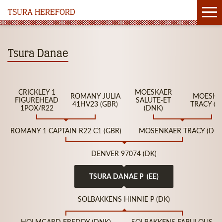
TSURA HEREFORD
Tsura Danae
CRICKLEY 1
MOESKAER
ROMANY JULIA
MOESKA
FIGUREHEAD
SALUTE-ET
41HV23 (GBR)
TRACY (D
1POX/R22
(DNK)
ROMANY 1 CAPTAIN R22 C1 (GBR)
MOSENKAER TRACY (DNK
DENVER 97074 (DK)
TSURA DANAE P (EE)
SOLBAKKENS HINNIE P (DK)
HOLMGARD FREDDY (DNK)
SOLBAKKENS FABULOUS (D