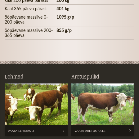
kaal 200 päeva pärasts
260 kg
Kaal 365 päeva pärast
401 kg
ööpäevane massiive 0-
1095 g/p
200 päeva
ööpäevane massiive 200-
855 g/p
365 päeva
Lehmad
Aretuspullid
VAATA LEHMASID
VAATA ARETUSPULLE