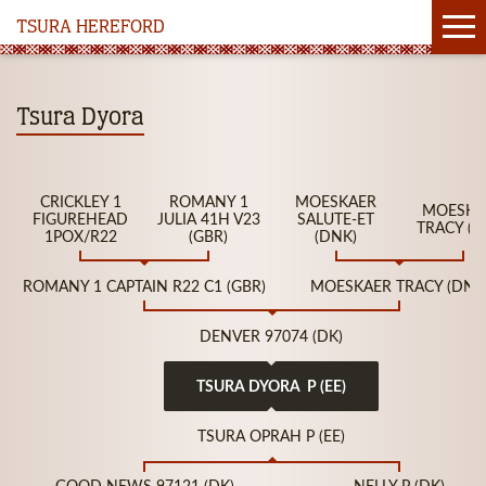
TSURA HEREFORD
Tsura Dyora
CRICKLEY 1
ROMANY 1
MOESKAER
MOESKA
FIGUREHEAD
JULIA 41H V23
SALUTE-ET
TRACY (D
1POX/R22
(GBR)
(DNK)
ROMANY 1 CAPTAIN R22 C1 (GBR)
MOESKAER TRACY (DNK
DENVER 97074 (DK)
TSURA DYORA P (EE)
TSURA OPRAH P (EE)
GOOD NEWS 97121 (DK)
NELLY P (DK)