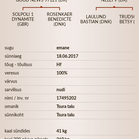
SOLPOLI 1
ROSENKAER
LAULUND
TRUDSG
DYNAMITE
BENEDICTE
BASTIAN (DNK)
BETSY (D
(GBR)
(DNK)
sugu
emane
sünniaeg
18.06.2017
tõug - tõulisus
Hf
veresus
100%
värvus
sarvilisus
nudi
nimi / inv. nr
17495202
omanik
Tsura talu
sünnikoht
Tsura talu
kaal sündides
41 kg