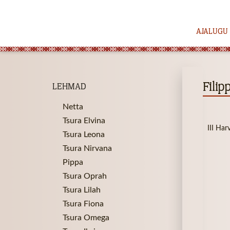
AJALUGU
Filip
LEHMAD
Netta
Tsura Elvina
III Ha
Tsura Leona
Tsura Nirvana
Pippa
Tsura Oprah
Tsura Lilah
Tsura Fiona
Tsura Omega