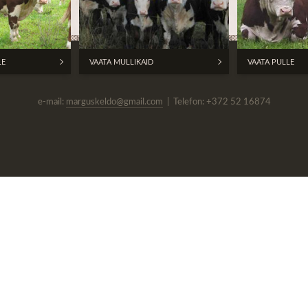
LE
VAATA MULLIKAID
VAATA PULLE
e-mail:
marguskeldo@gmail.com
| Telefon: +372 52 16874