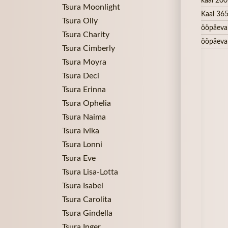
Tsura Moonlight
Kaal 365
Tsura Olly
ööpäeva
Tsura Charity
ööpäeva
Tsura Cimberly
Tsura Moyra
Tsura Deci
Tsura Erinna
Tsura Ophelia
Tsura Naima
Tsura Ivika
Tsura Lonni
Tsura Eve
Tsura Lisa-Lotta
Tsura Isabel
Tsura Carolita
Tsura Gindella
Tsura Inger