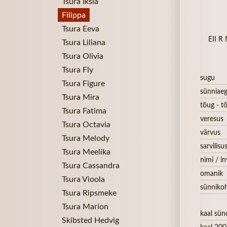
Tsura Iksia
Filippa
Tsura Eeva
EII R
Tsura Liliana
Tsura Olivia
Tsura Fly
sugu
Tsura Figure
sünniae
Tsura Mira
tõug - tõ
Tsura Fatima
veresus
Tsura Octavia
värvus
Tsura Melody
sarvilisu
Tsura Meelika
nimi / in
Tsura Cassandra
omanik
Tsura Vioola
sünniko
Tsura Ripsmeke
Tsura Marion
kaal sün
Skibsted Hedvig
kaal 200