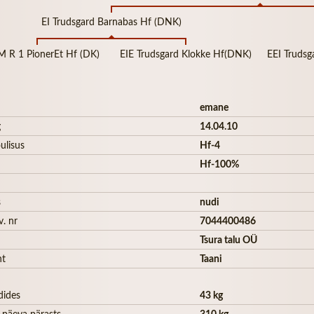
EI Trudsgard Barnabas Hf (DNK)
 M R 1 PionerEt Hf (DK)
EIE Trudsgard Klokke Hf(DNK)
EEI Truds
emane
g
14.04.10
ulisus
Hf-4
Hf-100%
s
nudi
v. nr
7044400486
Tsura talu OÜ
ht
Taani
dides
43 kg
 päeva pärasts
310 kg