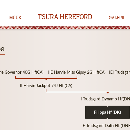
TSURA HEREFORD
MÜÜK
GALERII
pa
rvie Governor 40G Hf(CA)
IIE Harvie Miss Gipsy 2G Hf(CA)
IEI Trudsg
II Harvie Jackpot 74J Hf (CA)
I Trudsgard Dynamo Hf(DN
Filippa Hf (DK)
E Trudsgard Dalia Hf (DN