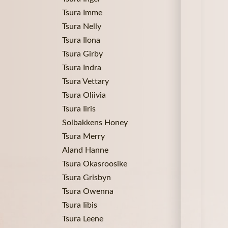
Tsura Imme
Tsura Nelly
Tsura Ilona
Tsura Girby
Tsura Indra
Tsura Vettary
Tsura Oliivia
Tsura Iiris
Solbakkens Honey
Tsura Merry
Aland Hanne
Tsura Okasroosike
Tsura Grisbyn
Tsura Owenna
Tsura Iibis
Tsura Leene