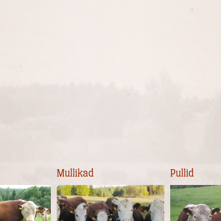
Mullikad
Pullid