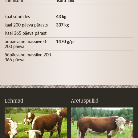
sünnikoht
Tsura Talu
kaal sündides
43 kg
kaal 200 päeva pärasts
337 kg
Kaal 365 päeva pärast
ööpäevane massiive 0-
1470 g/p
200 päeva
ööpäevane massiive 200-
365 päeva
Lehmad
Aretuspullid