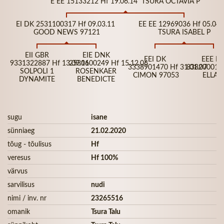
E EE 15133212 Hf 19.06.14 TSURA OCTAVIA P
EI DK 2531100317 Hf 09.03.11
EE EE 12969036 Hf 05.04.
GOOD NEWS 97121
TSURA ISABEL P
EII GBR
EIE DNK
EEI DK
EEE D
9331322887 Hf 13.09.06
2531100249 Hf 15.12.06
3338901470 Hf 31.01.07
8382000163
SOLPOLI 1
ROSENKAER
CIMON 97053
ELLA P
DYNAMITE
BENEDICTE
sugu
isane
sünniaeg
21.02.2020
tõug - tõulisus
Hf
veresus
Hf 100%
värvus
sarvilisus
nudi
nimi / inv. nr
23265516
omanik
Tsura Talu