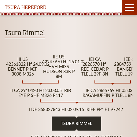
TSURA HEREFORD
Tsura Rimmel
IIE US
III US
IEI CA
IEE CA
42247970 Hf 25.01.02
42361822 Hf 24.09.02
2826570 Hf
2804759 Hf
HVH MISS
BENNET P KCF
RED CEDAR P
BANGERO
HUDSON 83K P
3008 M326
TLELL 29F 8N
TLELL 19K
8M
II CA 2910420 Hf 23.03.05 RIB
IE CA 2865769 Hf 05.03.
EYE P SHF M326 R117
RAGAMUFFIN P TLELL 8N 
I DE 358327843 Hf 02.09.15 RIFF PP* ET 97242
TSURA RIMMEL