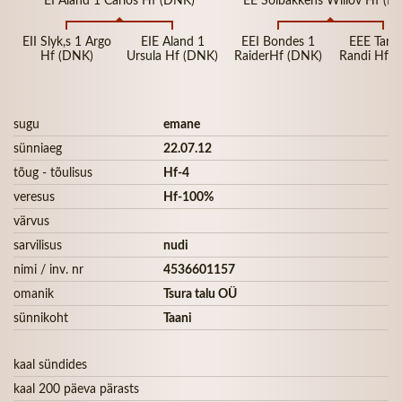
EII Slyk,s 1 Argo
EIE Aland 1
EEI Bondes 1
EEE Tang
Hf (DNK)
Ursula Hf (DNK)
RaiderHf (DNK)
Randi Hf (
sugu
emane
sünniaeg
22.07.12
tõug - tõulisus
Hf-4
veresus
Hf-100%
värvus
sarvilisus
nudi
nimi / inv. nr
4536601157
omanik
Tsura talu OÜ
sünnikoht
Taani
kaal sündides
kaal 200 päeva pärasts