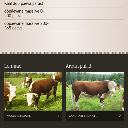
Kaal 365 päeva pärast
ööpäevane massiive 0-
200 päeva
ööpäevane massiive 200-
365 päeva
Lehmad
Aretuspullid
VAATA LEHMASID
VAATA ARETUSPULLE