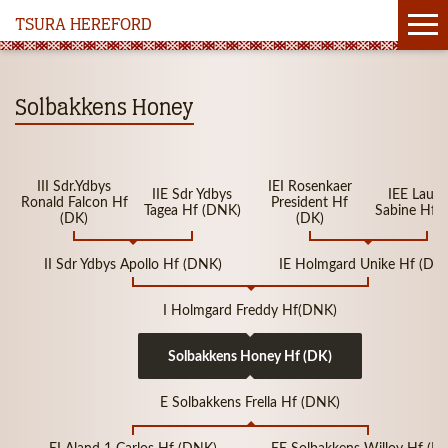
TSURA HEREFORD
Solbakkens Honey
III Sdr.Ydbys
IEI Rosenkaer
IIE Sdr Ydbys
IEE Laulu
Ronald Falcon Hf
President Hf
Tagea Hf (DNK)
Sabine Hf 
(DK)
(DK)
II Sdr Ydbys Apollo Hf (DNK)
IE Holmgard Unike Hf (DN
I Holmgard Freddy Hf(DNK)
Solbakkens Honey Hf (DK)
E Solbakkens Frella Hf (DNK)
EI Aland 1 Carlos Hf (DNK)
EE Solbakkens Willov Hf (D